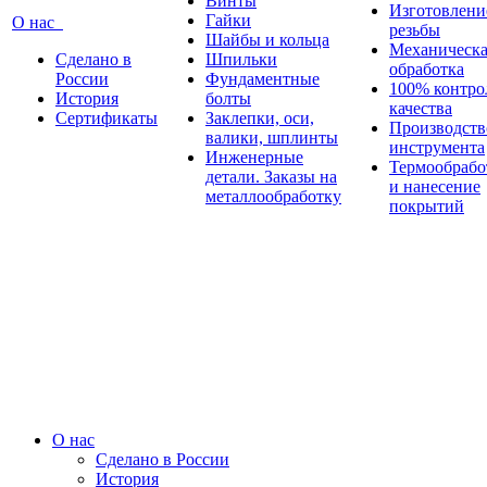
Винты
Изготовлени
Гайки
О нас
резьбы
Шайбы и кольца
Механическа
Сделано в
Шпильки
обработка
России
Фундаментные
100% контро
История
болты
качества
Сертификаты
Заклепки, оси,
Производств
валики, шплинты
инструмента
Инженерные
Термообрабо
детали. Заказы на
и нанесение
металлообработку
покрытий
О нас
Сделано в России
История